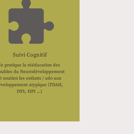
Suivi Cognitif
Je pratique la rééducation des
oubles du Neurodéveloppement
t soutien les enfants / ado aux
éveloppement atypique (TDAH,
DYS, HPI …)