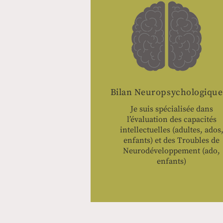
Bilan Neuropsychologique
Je suis spécialisée dans
l’évaluation des capacités
intellectuelles (adultes, ados
enfants) et des Troubles de
Neurodéveloppement (ado,
enfants)