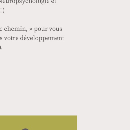
 Neuropsychologie et
C)
de chemin, » pour vous
ns votre développement
).