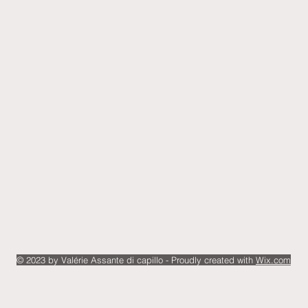
© 2023 by Valérie Assante di capillo - Proudly created with
Wix.com