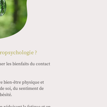
uropsychologie ?
er les bienfaits du contact
re bien-être physique et
 de soi, du sentiment de
bésité.
n réduisant la fatigue et en