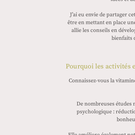
J’ai eu envie de partager c
être en mettant en place une
allie les conseils en déve
bienfaits
Pourquoi les activités
Connaissez-vous la vitamine 
De nombreuses études mon
psychologique : réductio
bonheur,
Elle améliore également notr