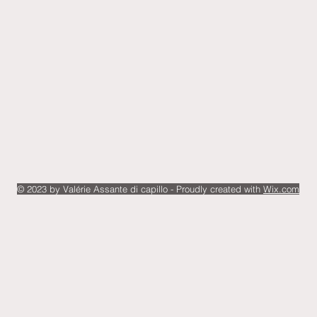
© 2023 by Valérie Assante di capillo - Proudly created with
Wix.com